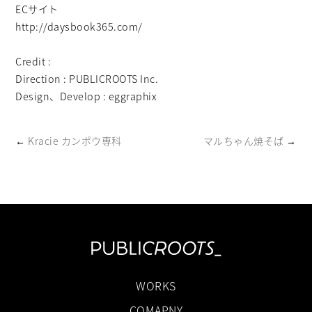
ECサイト
http://daysbook365.com/
Credit :
Direction : PUBLICROOTS Inc.
Design、Develop : eggraphix
←
Kracie カンポウ専科
マルちゃん焼そば
→
WORKS
COMAPNY