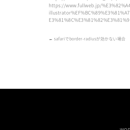
https://www.fullweb.jp/%E3%8
illustrator%EF%BC%89%E3%8
E3%81%8C%E3%81%82%E3%81%9
←
safariでborder-radiusが効かない場合
WOR