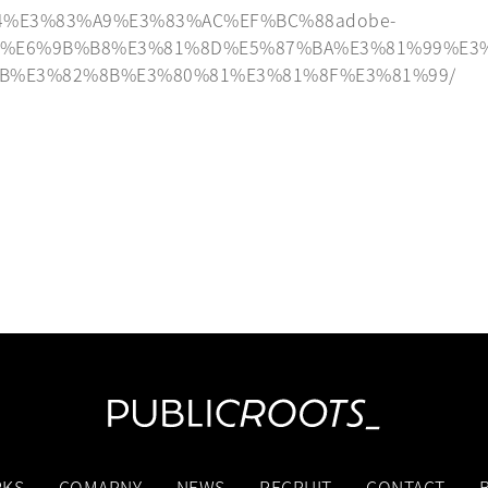
2%A4%E3%83%A9%E3%83%AC%EF%BC%88adobe-
1%A7%E6%9B%B8%E3%81%8D%E5%87%BA%E3%81%99%E
B%E3%82%8B%E3%80%81%E3%81%8F%E3%81%99/
KS
COMAPNY
NEWS
RECRUIT
CONTACT