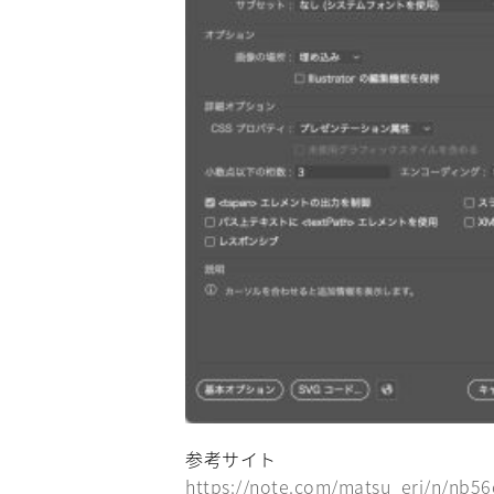
参考サイト
https://note.com/matsu_eri/n/nb5